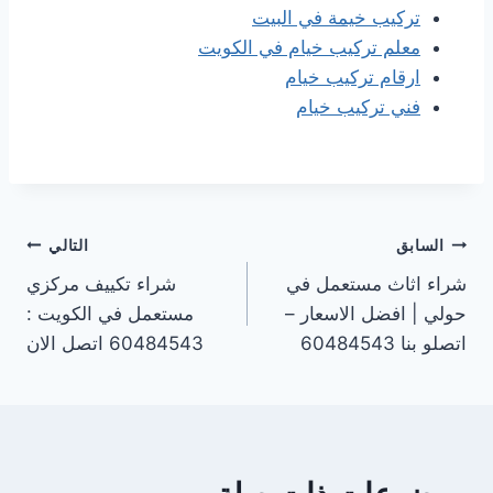
تركيب خيمة في البيت
معلم تركيب خيام في الكويت
ارقام تركيب خيام
فني تركيب خيام
تصفّح
السابق
التالي
شراء اثاث مستعمل في
شراء تكييف مركزي
المقالات
حولي | افضل الاسعار –
مستعمل في الكويت :
اتصلو بنا 60484543
60484543 اتصل الان