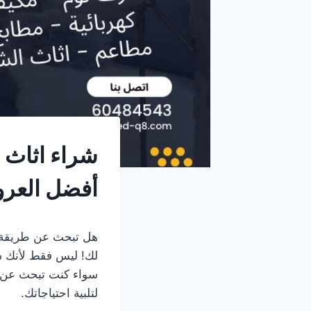
شراء اثاث 
أفضل العرو
هل تبحث عن طريقة ذك
لك! ليس فقط لأنك ست
سواء كنت تبحث عن أ
لتلبية احتياجاتك.