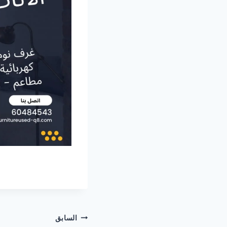
تصفّح
السابق