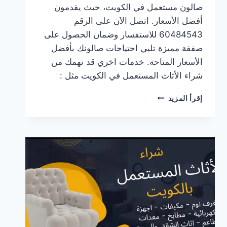
صالون مستعمل في الكويت، حيث يقدمون
أفضل الأسعار. اتصل الآن على الرقم
60484543 للاستفسار وضمان الحصول على
صفقة مميزة تلبي احتياجات صالونك بأفضل
الأسعار المتاحة. خدمات اخري قد تهمك من
شراء الأثاث المستعمل في الكويت مثل :
شراء
إقرأ المزيد
اغراض
صالون
مستعمل
في
الكويت
–
اتصل
الان
60484543
:
افضل
الاسعار