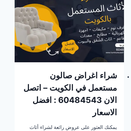
60484543
اتصل
الان
شراء اغراض صالون
مستعمل في الكويت – اتصل
الان 60484543 : افضل
الاسعار
يمكنك العثور على عروض رائعة لشراء أثاث