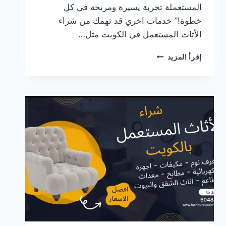
المستعملة تجربة يسيرة ومريحة في كل
خطوة!” خدمات اخري قد تهمك من شراء
الأثاث المستعمل في الكويت مثل…
استمتع
إقرأ المزيد
بعملية
سهلة
وفعالة
مع
خدماتنا
المتكاملة:
بيع،
وشراء،
ونقل
الأغراض
المستعملة
في
الكويت