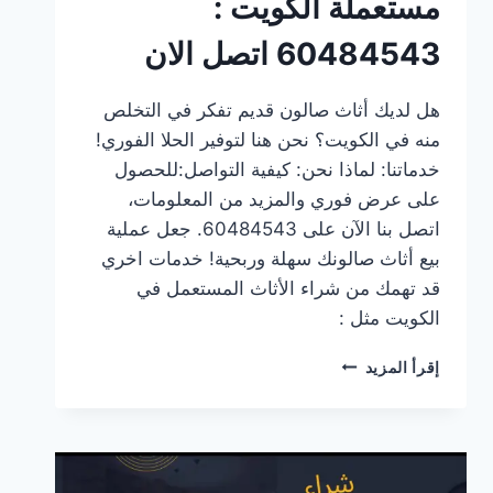
مستعملة الكويت :
60484543 اتصل الان
هل لديك أثاث صالون قديم تفكر في التخلص
منه في الكويت؟ نحن هنا لتوفير الحلا الفوري!
خدماتنا: لماذا نحن: كيفية التواصل:للحصول
على عرض فوري والمزيد من المعلومات،
اتصل بنا الآن على 60484543. جعل عملية
بيع أثاث صالونك سهلة وربحية! خدمات اخري
قد تهمك من شراء الأثاث المستعمل في
الكويت مثل :
شراء
إقرأ المزيد
اغراض
صالونات
مستعملة
الكويت
: