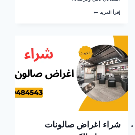
نشتري
إقرأ المزيد
اغراض
مستعملة
في
الكويت
بأعلى
سعر
نقدًا
|
الاقتصاد
والاستدامة
في
آن
واحد
|
اتصل
الآن
60484543
شراء اغراض صالونات