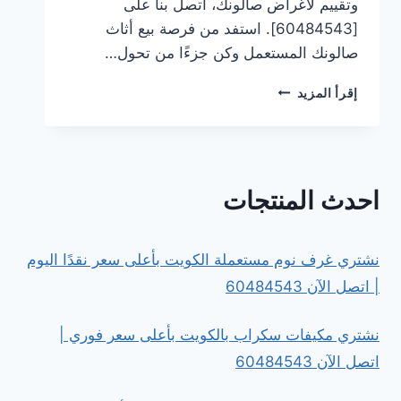
وتقييم لأغراض صالونك، اتصل بنا على
[60484543]. استفد من فرصة بيع أثاث
صالونك المستعمل وكن جزءًا من تحول…
للبيع:
إقرأ المزيد
شراء
أغراض
صالون
مستعمل
في
احدث المنتجات
الكويت
نشتري غرف نوم مستعملة الكويت بأعلى سعر نقدًا اليوم
| اتصل الآن 60484543
نشتري مكيفات سكراب بالكويت بأعلى سعر فوري |
اتصل الآن 60484543