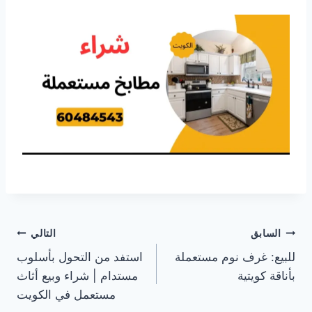
تصفّح
السابق
التالي
للبيع: غرف نوم مستعملة
استفد من التحول بأسلوب
المقالات
بأناقة كويتية
مستدام | شراء وبيع أثاث
مستعمل في الكويت