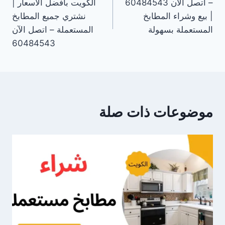
– اتصل الآن 60484543
الكويت بأفضل الأسعار |
| بيع وشراء المطابخ
نشتري جميع المطابخ
المستعملة بسهولة
المستعملة – اتصل الآن
60484543
موضوعات ذات صلة